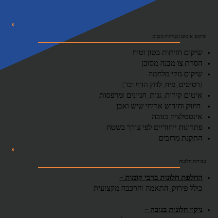
שיקום, איטום ובטיחות מבנים
שיקום חזיתות בטון וטיח
הסרת צו מבנה מסוכן
שיקום נזקי מלחמה
(רסיסים, פיח, לחץ הדף וכו’)
איטום קירות, גגות, חניונים ומרפסות
חיזוק וחידוש אריחי שיש ואבן
אינסטלציה בגובה
פתרונות ייחודיים לפי צורך בשטח.
התקנת מרזבים.
עבודות חלונות
החלפת חלונות ברבי קומות –
כולל פירוק, התאמה והרכבה מקצועית
ניקוי חלונות בגובה –